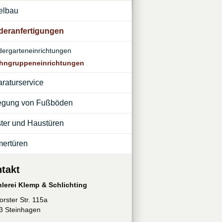
elbau
deranfertigungen
dergarteneinrichtungen
hngruppeneinrichtungen
raturservice
egung von Fußböden
ter und Haustüren
ertüren
takt
hlerei Klemp & Schlichting
orster Str. 115a
3 Steinhagen