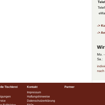
Tele
Telef
eMai
-> K
-> A
Wir
Mo. -
Sa.:
indiv
nach
lle Tischlerei
Kontakt
Partner
Impressum
tigungen
Haftungshinweise
rvice
Datenschutzerklärung