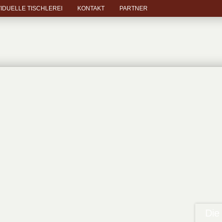
VIDUELLE TISCHLEREI
KONTAKT
PARTNER
Tischlerei Klemp & Schli
hr Meisterbetrieb in Steinhagen
Die 