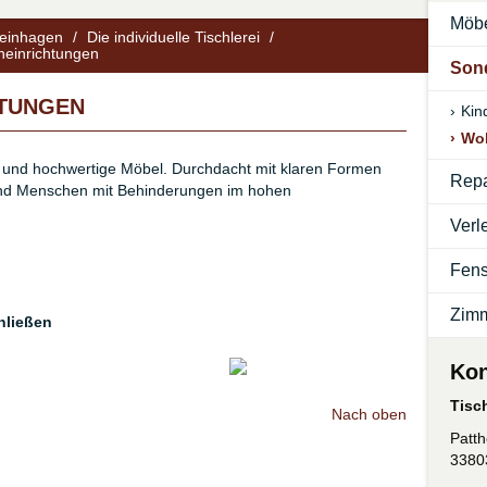
Möb
Steinhagen
/
Die individuelle Tischlerei
/
einrichtungen
Son
TUNGEN
›
Kin
›
Wo
e und hochwertige Möbel. Durchdacht mit klaren Formen
Repa
 und Menschen mit Behinderungen im hohen
Verl
Fens
Zimm
hließen
Kon
Tisc
Nach oben
Patth
3380