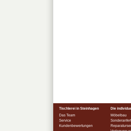
Tischlerei in Steinhagen
Die individue
Das Team
Möbelbau
Service
Sonderanfer
Kundenbewertungen
Reparaturse