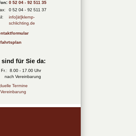
fon:
0 52 04 - 92 511 35
ax:
0 52 04 - 92 511 37
l:
info[ät]klemp-
schlichting.de
ontaktformular
nfahrtsplan
 sind für Sie da:
 Fr.: 8.00 - 17.00 Uhr
 nach Vereinbarung
iduelle Termine
 Vereinbarung