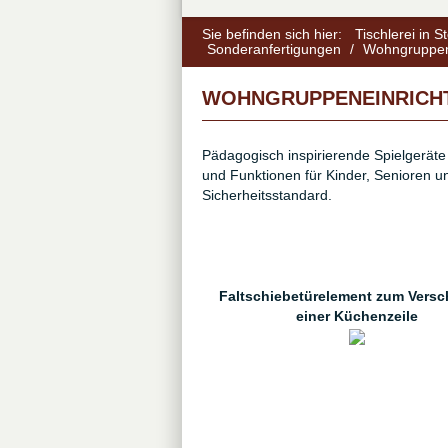
Sie befinden sich hier:
Tischlerei in 
Sonderanfertigungen
/
Wohngruppen
WOHNGRUPPENEINRICH
Pädagogisch inspirierende Spielgerät
und Funktionen für Kinder, Senioren
Sicherheitsstandard.
Faltschiebetürelement zum Versc
einer Küchenzeile